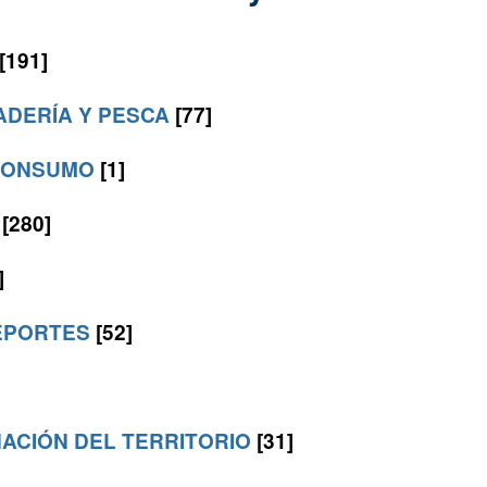
[191]
ADERÍA Y PESCA
[77]
 CONSUMO
[1]
O
[280]
]
DEPORTES
[52]
ACIÓN DEL TERRITORIO
[31]