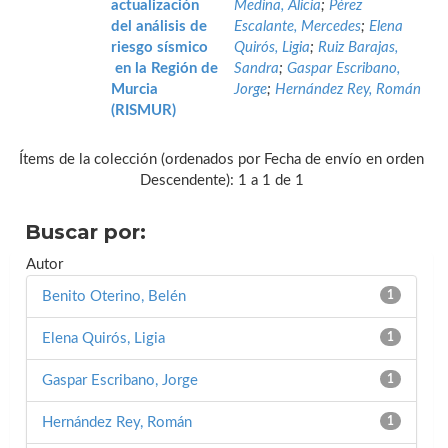
actualización
Medina, Alicia
;
Pérez
del análisis de
Escalante, Mercedes
;
Elena
riesgo sísmico
Quirós, Ligia
;
Ruiz Barajas,
en la Región de
Sandra
;
Gaspar Escribano,
Murcia
Jorge
;
Hernández Rey, Román
(RISMUR)
Ítems de la colección (ordenados por Fecha de envío en orden
Descendente): 1 a 1 de 1
Buscar por:
Autor
Benito Oterino, Belén
1
Elena Quirós, Ligia
1
Gaspar Escribano, Jorge
1
Hernández Rey, Román
1