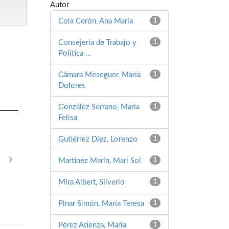
Autor
Cola Cerón, Ana María
1
Consejería de Trabajo y
1
Política ...
Cámara Meseguer, María
1
Dolores
González Serrano, María
1
Felisa
Gutiérrez Díez, Lorenzo
1
Martínez Marín, Mari Sol
1
Mira Albert, Silverio
1
Pinar Simón, María Teresa
1
Pérez Atienza, María
1