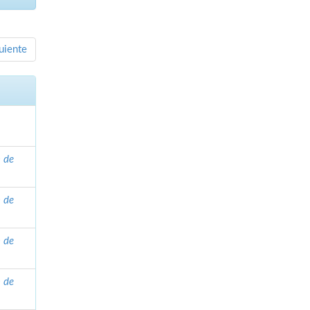
uiente
n de
n de
n de
n de