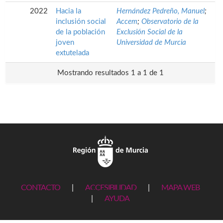
2022
Hacia la
Hernández Pedreño, Manuel
;
inclusión social
Accem
;
Observatorio de la
de la población
Exclusión Social de la
joven
Universidad de Murcia
extutelada
Mostrando resultados 1 a 1 de 1
CONTACTO
|
ACCESIBILIDAD
|
MAPA WEB
|
AYUDA