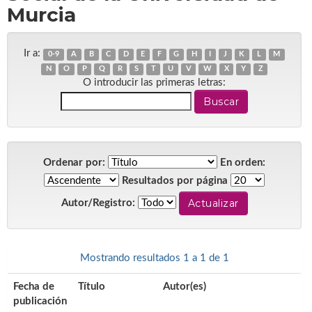
Murcia
Ir a:
0-9
A
B
C
D
E
F
G
H
I
J
K
L
M
N
O
P
Q
R
S
T
U
V
W
X
Y
Z
O introducir las primeras letras:
Ordenar por:
En orden:
Resultados por página
Autor/Registro:
Mostrando resultados 1 a 1 de 1
Fecha de
Título
Autor(es)
publicación