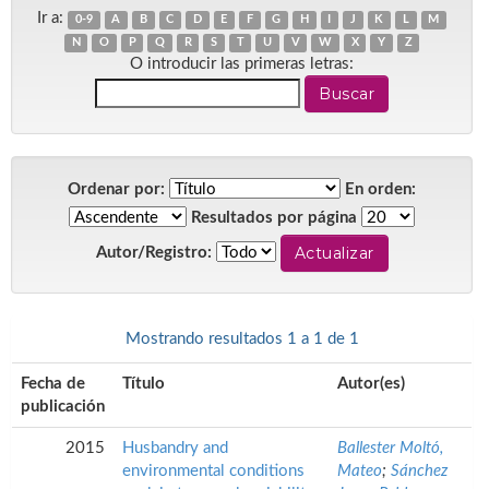
Ir a:
0-9
A
B
C
D
E
F
G
H
I
J
K
L
M
N
O
P
Q
R
S
T
U
V
W
X
Y
Z
O introducir las primeras letras:
Ordenar por:
En orden:
Resultados por página
Autor/Registro:
Mostrando resultados 1 a 1 de 1
Fecha de
Título
Autor(es)
publicación
2015
Husbandry and
Ballester Moltó,
environmental conditions
Mateo
;
Sánchez