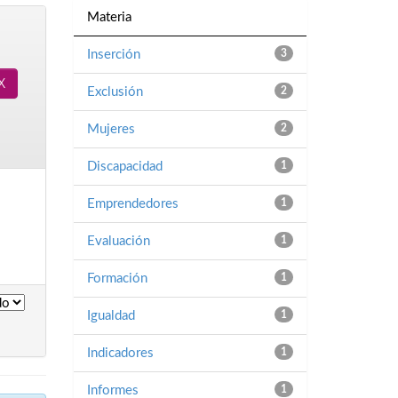
Materia
Inserción
3
Exclusión
2
Mujeres
2
Discapacidad
1
Emprendedores
1
Evaluación
1
Formación
1
Igualdad
1
Indicadores
1
Informes
1