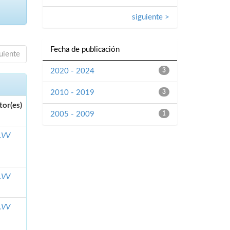
siguiente >
Fecha de publicación
uiente
2020 - 2024
3
2010 - 2019
3
tor(es)
2005 - 2009
1
.VV
.VV
.VV