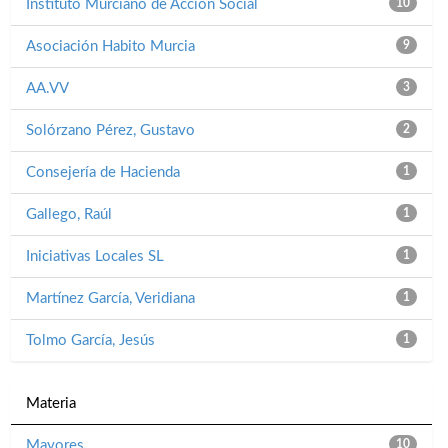
Instituto Murciano de Acción Social
10
Asociación Habito Murcia
9
AA.VV
3
Solórzano Pérez, Gustavo
2
Consejería de Hacienda
1
Gallego, Raúl
1
Iniciativas Locales SL
1
Martínez García, Veridiana
1
Tolmo García, Jesús
1
Materia
Mayores
10