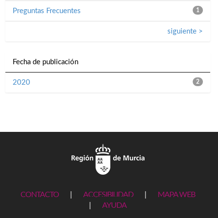
Preguntas Frecuentes
1
siguiente >
Fecha de publicación
2020
2
CONTACTO
|
ACCESIBILIDAD
|
MAPA WEB
|
AYUDA