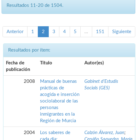
Resultados 11-20 de 1504.
Anterior
1
2
3
4
5
...
151
Siguiente
Resultados por ítem:
Fecha de
Título
Autor(es)
publicación
2008
Manual de buenas
Gabinet d’Estudis
prácticas de
Socials (GES)
acogida e inserción
sociolaboral de las
personas
inmigrantes en la
Región de Murcia
2004
Los saberes de
Calzón Álvarez, Juan
;
cada día:
Cerviño Saavedra, María