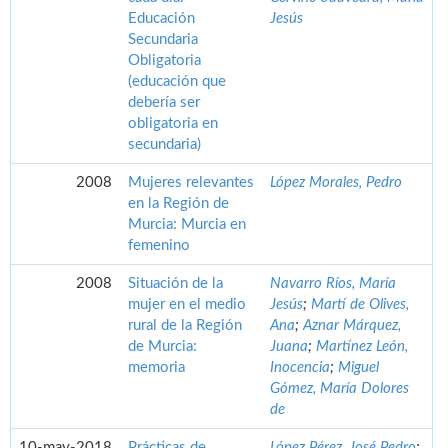
Educación
Jesús
Secundaria
Obligatoria
(educación que
debería ser
obligatoria en
secundaria)
2008
Mujeres relevantes
López Morales, Pedro
en la Región de
Murcia: Murcia en
femenino
2008
Situación de la
Navarro Ríos, María
mujer en el medio
Jesús
;
Martí de Olives,
rural de la Región
Ana
;
Aznar Márquez,
de Murcia:
Juana
;
Martínez León,
memoria
Inocencia
;
Miguel
Gómez, María Dolores
de
10-may-2018
Prácticas de
López Pérez, José Pedro
;