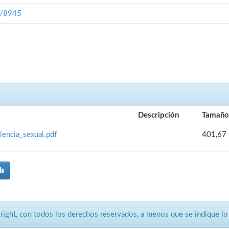
4/8945
Descripción
Tamaño
encia_sexual.pdf
401,67
ght, con todos los derechos reservados, a menos que se indique lo 