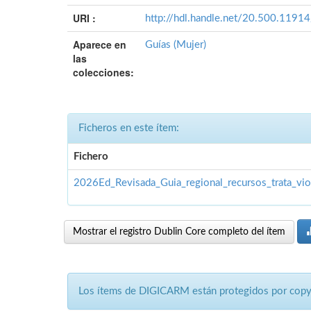
URI :
http://hdl.handle.net/20.500.1191
Aparece en
Guías (Mujer)
las
colecciones:
Ficheros en este ítem:
Fichero
2026Ed_Revisada_Guia_regional_recursos_trata_viol
Mostrar el registro Dublin Core completo del ítem
Los ítems de DIGICARM están protegidos por copyri