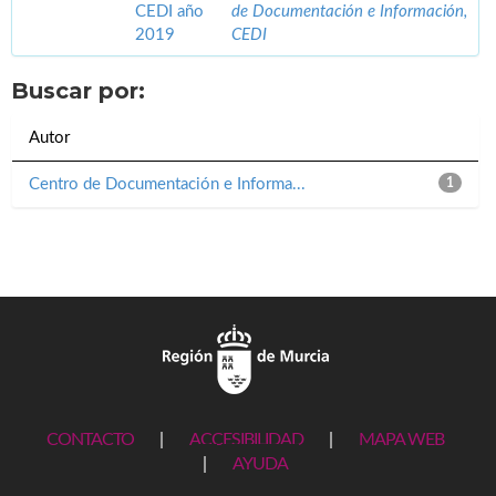
CEDI año
de Documentación e Información,
2019
CEDI
Buscar por:
Autor
Centro de Documentación e Informa...
1
CONTACTO
|
ACCESIBILIDAD
|
MAPA WEB
|
AYUDA