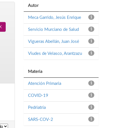
Autor
Meca Garrido, Jesús Enrique
1
Servicio Murciano de Salud
1
Vigueras Abellán, Juan José
1
Viudes de Velasco, Arantzazu
1
Materia
Atención Primaria
1
COVID-19
1
Pedriatría
1
SARS-COV-2
1