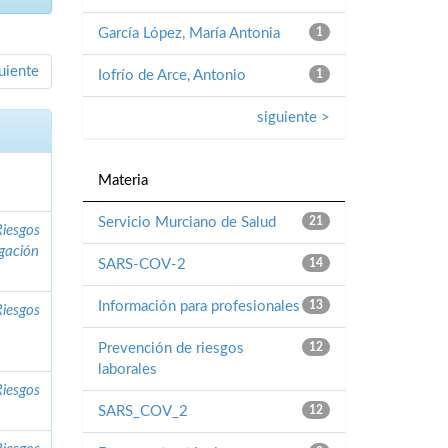
García López, María Antonia
1
uiente
Iofrío de Arce, Antonio
1
siguiente >
Materia
Servicio Murciano de Salud
21
Riesgos
igación
SARS-COV-2
14
Información para profesionales
13
Riesgos
Prevención de riesgos
12
laborales
Riesgos
SARS_COV_2
12