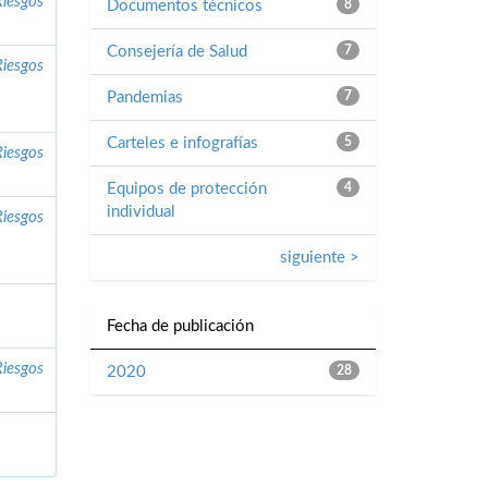
Riesgos
Documentos técnicos
8
Consejería de Salud
7
Riesgos
Pandemias
7
Carteles e infografías
5
Riesgos
Equipos de protección
4
individual
Riesgos
siguiente >
Fecha de publicación
Riesgos
2020
28