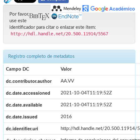
Por favor,
use este
identificador para citar o enlazar este ítem:
http://hdl.handle.net/20.500.11914/5567
Registro completo de metadatos
Campo DC
Valor
dc.contributor.author
AA.VV
dc.date.accessioned
2021-10-04T11:19:52Z
dc.date.available
2021-10-04T11:19:52Z
dc.date.issued
2016
dc.identifier.uri
http://hdl.handle.net/20.500.11914/