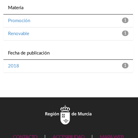
Materia
Promoción
1
Renovable
1
Fecha de publicación
2018
1
CONTACTO
|
ACCESIBILIDAD
|
MAPA WEB