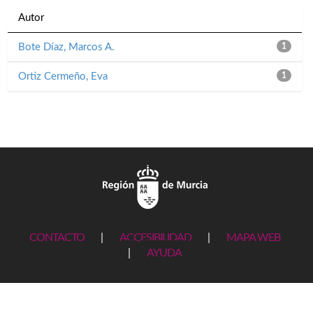
Autor
Bote Díaz, Marcos A.
1
Ortiz Cermeño, Eva
1
CONTACTO
|
ACCESIBILIDAD
|
MAPA WEB
|
AYUDA