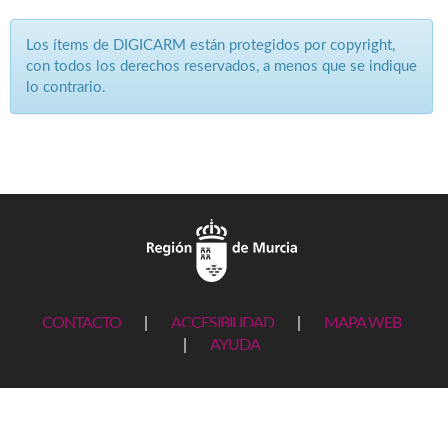
Los ítems de DIGICARM están protegidos por copyright,
con todos los derechos reservados, a menos que se indique
lo contrario.
CONTACTO
|
ACCESIBILIDAD
|
MAPA WEB
|
AYUDA