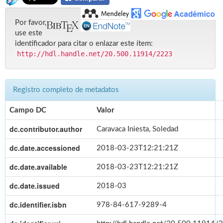
Por favor,
use este
identificador para citar o enlazar este ítem:
http://hdl.handle.net/20.500.11914/2223
Registro completo de metadatos
Campo DC
Valor
dc.contributor.author
Caravaca Iniesta, Soledad
dc.date.accessioned
2018-03-23T12:21:21Z
dc.date.available
2018-03-23T12:21:21Z
dc.date.issued
2018-03
dc.identifier.isbn
978-84-617-9289-4