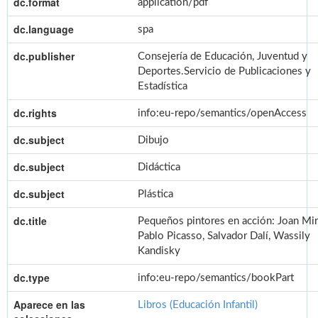
dc.format
application/pdf
dc.language
spa
dc.publisher
Consejería de Educación, Juventud y
Deportes.Servicio de Publicaciones y
Estadística
dc.rights
info:eu-repo/semantics/openAccess
dc.subject
Dibujo
dc.subject
Didáctica
dc.subject
Plástica
dc.title
Pequeños pintores en acción: Joan Mir
Pablo Picasso, Salvador Dalí, Wassily
Kandisky
dc.type
info:eu-repo/semantics/bookPart
Aparece en las
Libros (Educación Infantil)