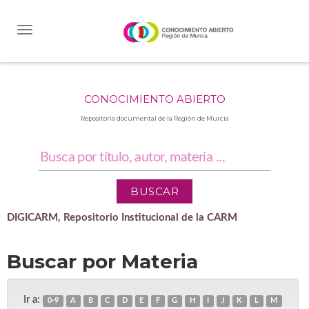
Skip
navigation
CONOCIMIENTO ABIERTO
Repositorio documental de la Región de Murcia
DIGICARM, Repositorio Institucional de la CARM
Buscar por Materia
Ir a:
0-9
A
B
C
D
E
F
G
H
I
J
K
L
M