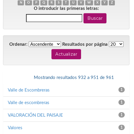
N
O
P
Q
R
S
T
U
V
W
X
Y
Z
O introducir las primeras letras:
Ordenar:
Resultados por página
< Anterior
Mostrando resultados 932 a 951 de 961
Siguiente >
Valle de Escombreras
1
Valle de escombreras
1
VALORACIÓN DEL PAISAJE
1
Valores
1