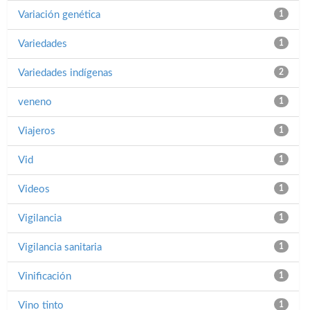
Variación genética
1
Variedades
1
Variedades indígenas
2
veneno
1
Viajeros
1
Vid
1
Videos
1
Vigilancia
1
Vigilancia sanitaria
1
Vinificación
1
Vino tinto
1