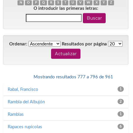
N
O
P
Q
R
S
T
U
V
W
X
Y
Z
O introducir las primeras letras:
Ordenar:
Resultados por página
< Anterior
Mostrando resultados 777 a 796 de 961
Siguiente >
Rabal, Francisco
1
Rambla del Albujón
2
Ramblas
1
Rapaces rupícolas
6