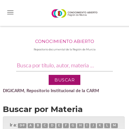
Skip
navigation
CONOCIMIENTO ABIERTO
Repositorio documental de la Región de Murcia
DIGICARM, Repositorio Institucional de la CARM
Buscar por Materia
Ir a:
0-9
A
B
C
D
E
F
G
H
I
J
K
L
M