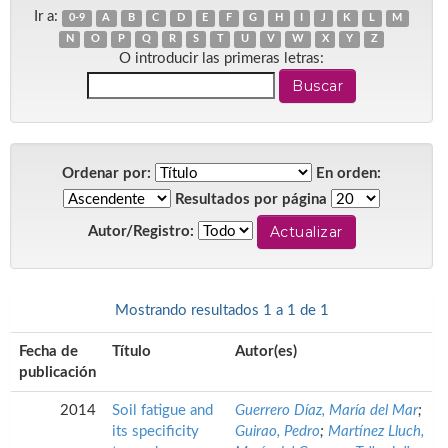
Ir a:
0-9
A
B
C
D
E
F
G
H
I
J
K
L
M
N
O
P
Q
R
S
T
U
V
W
X
Y
Z
O introducir las primeras letras:
Ordenar por:
En orden:
Resultados por página
Autor/Registro:
Mostrando resultados 1 a 1 de 1
Fecha de
Título
Autor(es)
publicación
2014
Soil fatigue and
Guerrero Díaz, María del Mar
;
its specificity
Guirao, Pedro
;
Martínez Lluch,