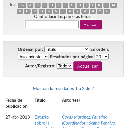
Ir a:
0-9
A
B
C
D
E
F
G
H
I
J
K
L
M
N
O
P
Q
R
S
T
U
V
W
X
Y
Z
O introducir las primeras letras:
Ordenar por:
En orden:
Resultados por página
Autor/Registro:
Mostrando resultados 1 a 2 de 2
Fecha de
Título
Autor(es)
publicación
27-abr-2018
Estudio
Cavas Martínez, Faustino
sobre la
(Coordinador)
;
Selma Penalva,