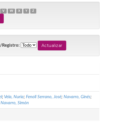
V
W
X
Y
Z
/Registro:
el
;
Vela, Nuria
;
Fenoll Serrano, José
;
Navarro, Ginés
;
;
Navarro, Simón