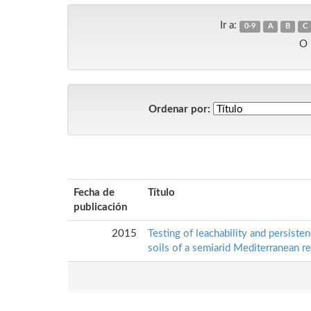
Ir a:
0-9
A
B
C
O 
Ordenar por:
Fecha de
Título
publicación
2015
Testing of leachability and persisten
soils of a semiarid Mediterranean r