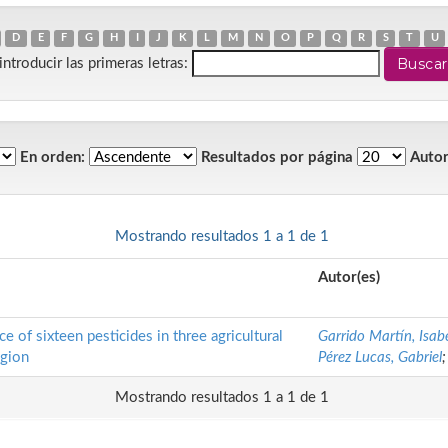
D
E
F
G
H
I
J
K
L
M
N
O
P
Q
R
S
T
U
introducir las primeras letras:
En orden:
Resultados por página
Autor
Mostrando resultados 1 a 1 de 1
Autor(es)
ce of sixteen pesticides in three agricultural
Garrido Martín, Isab
egion
Pérez Lucas, Gabriel
Mostrando resultados 1 a 1 de 1