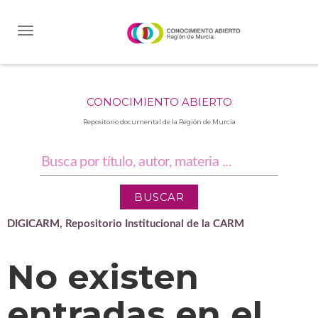
Skip
navigation
CONOCIMIENTO ABIERTO
Repositorio documental de la Región de Murcia
DIGICARM, Repositorio Institucional de la CARM
No existen
entradas en el