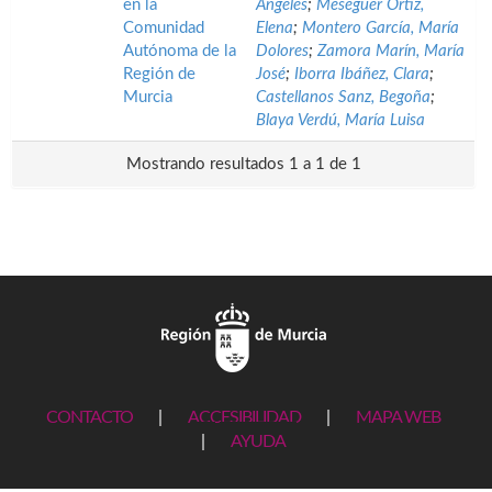
en la
Ángeles
;
Meseguer Ortiz,
Comunidad
Elena
;
Montero García, María
Autónoma de la
Dolores
;
Zamora Marín, María
Región de
José
;
Iborra Ibáñez, Clara
;
Murcia
Castellanos Sanz, Begoña
;
Blaya Verdú, María Luisa
Mostrando resultados 1 a 1 de 1
CONTACTO
|
ACCESIBILIDAD
|
MAPA WEB
|
AYUDA