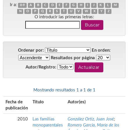
Ir a:
0-9
A
B
C
D
E
F
G
H
I
J
K
L
M
N
O
P
Q
R
S
T
U
V
W
X
Y
Z
O introducir las primeras letras:
Ordenar por:
En orden:
Resultados por página
Autor/Registro:
Mostrando resultados 1 a 1 de 1
Fecha de
Título
Autor(es)
publicación
2010
Las familias
González Ortiz, Juan José
;
monoparentales
Romero García, María de los