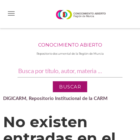
Skip
navigation
CONOCIMIENTO ABIERTO
Repositorio documental de la Región de Murcia
DIGICARM, Repositorio Institucional de la CARM
No existen
entradas en el