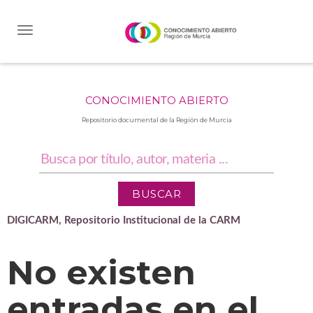
Skip
navigation
CONOCIMIENTO ABIERTO
Repositorio documental de la Región de Murcia
DIGICARM, Repositorio Institucional de la CARM
No existen
entradas en el