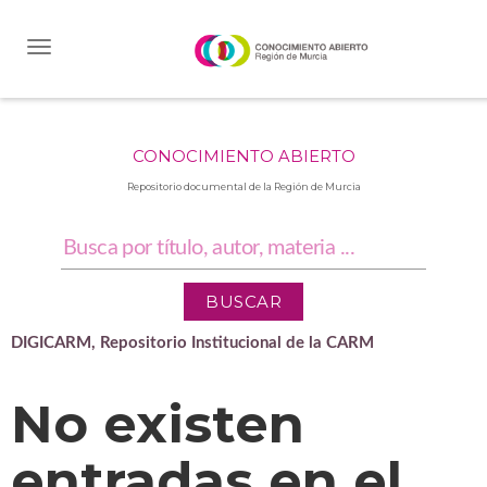
Skip
navigation
CONOCIMIENTO ABIERTO
Repositorio documental de la Región de Murcia
DIGICARM, Repositorio Institucional de la CARM
No existen
entradas en el