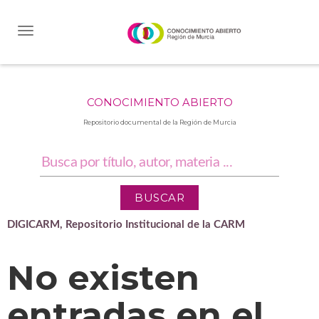
Skip
navigation
CONOCIMIENTO ABIERTO
Repositorio documental de la Región de Murcia
DIGICARM, Repositorio Institucional de la CARM
No existen
entradas en el