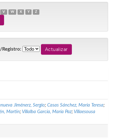
V
W
X
Y
Z
/Registro:
nueva Jiménerz, Sergio
;
Casas Sánchez, María Teresa
;
lén, Martín
;
Villalba García, María Paz
;
Villaesousa