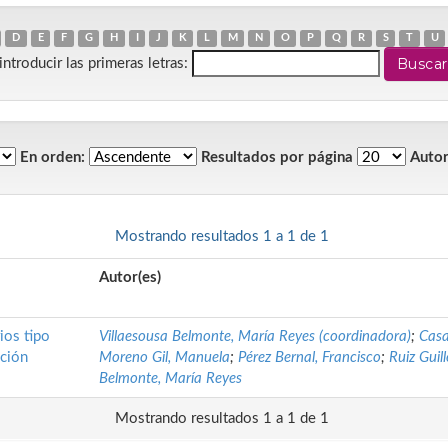
D
E
F
G
H
I
J
K
L
M
N
O
P
Q
R
S
T
U
introducir las primeras letras:
En orden:
Resultados por página
Autor
Mostrando resultados 1 a 1 de 1
Autor(es)
ios tipo
Villaesousa Belmonte, María Reyes (coordinadora)
;
Casa
ación
Moreno Gil, Manuela
;
Pérez Bernal, Francisco
;
Ruiz Guil
Belmonte, María Reyes
Mostrando resultados 1 a 1 de 1