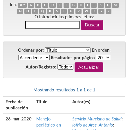
Ir a:
0-9
A
B
C
D
E
F
G
H
I
J
K
L
M
N
O
P
Q
R
S
T
U
V
W
X
Y
Z
O introducir las primeras letras:
Ordenar por:
En orden:
Resultados por página
Autor/Registro:
Mostrando resultados 1 a 1 de 1
Fecha de
Título
Autor(es)
publicación
26-mar-2020
Manejo
Servicio Murciano de Salud
;
pediátrico en
Iofrío de Arce, Antonio
;