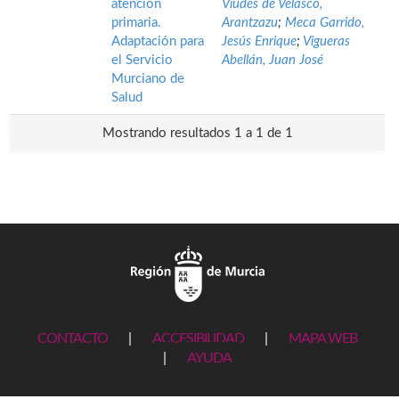
atención
Viudes de Velasco,
primaria.
Arantzazu
;
Meca Garrido,
Adaptación para
Jesús Enrique
;
Vigueras
el Servicio
Abellán, Juan José
Murciano de
Salud
Mostrando resultados 1 a 1 de 1
CONTACTO
|
ACCESIBILIDAD
|
MAPA WEB
|
AYUDA