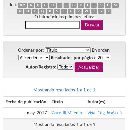
Ir a:
0-9
A
B
C
D
E
F
G
H
I
J
K
L
M
N
O
P
Q
R
S
T
U
V
W
X
Y
Z
O introducir las primeras letras:
Ordenar por:
En orden:
Resultados por página
Autor/Registro:
Mostrando resultados 1 a 1 de 1
Fecha de publicación
Título
Autor(es)
may-2017
Zoco III Milenio
Vidal Coy, José Luis
Mostrando resultados 1 a 1 de 1