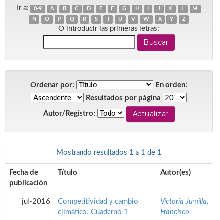
Ir a:
0-9
A
B
C
D
E
F
G
H
I
J
K
L
M
N
O
P
Q
R
S
T
U
V
W
X
Y
Z
O introducir las primeras letras:
Ordenar por:
En orden:
Resultados por página
Autor/Registro:
Mostrando resultados 1 a 1 de 1
Fecha de
Título
Autor(es)
publicación
jul-2016
Competitividad y cambio
Victoria Jumilla,
climático. Cuaderno 1
Francisco