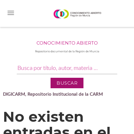
Skip
navigation
CONOCIMIENTO ABIERTO
Repositorio documental de la Región de Murcia
DIGICARM, Repositorio Institucional de la CARM
No existen
entradas en el