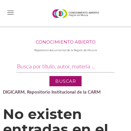
Skip
navigation
CONOCIMIENTO ABIERTO
Repositorio documental de la Región de Murcia
DIGICARM, Repositorio Institucional de la CARM
No existen
entradas en el