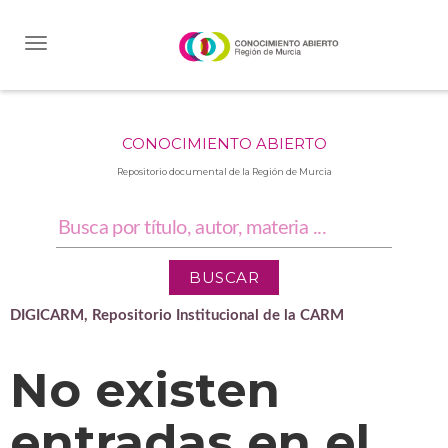
Skip
navigation
CONOCIMIENTO ABIERTO
Repositorio documental de la Región de Murcia
DIGICARM, Repositorio Institucional de la CARM
No existen
entradas en el