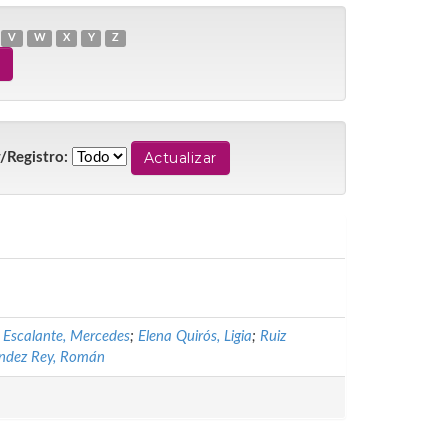
V
W
X
Y
Z
/Registro:
 Escalante, Mercedes
;
Elena Quirós, Ligia
;
Ruiz
ndez Rey, Román