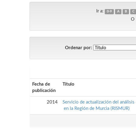
Ir a:
0-9
A
B
C
O 
Ordenar por:
Fecha de
Título
publicación
2014
Servicio de actualización del análisis
en la Región de Murcia (RISMUR)