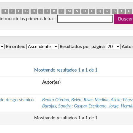
D
E
F
G
H
I
J
K
L
M
N
O
P
Q
R
S
T
U
introducir las primeras letras:
En orden:
Resultados por página
Autor
Mostrando resultados 1 a 1 de 1
Autor(es)
 de riesgo sísmico
Benito Oterino, Belén
;
Rivas Medina, Alicia
;
Pérez
Barajas, Sandra
;
Gaspar Escribano, Jorge
;
Herná
Mostrando resultados 1 a 1 de 1