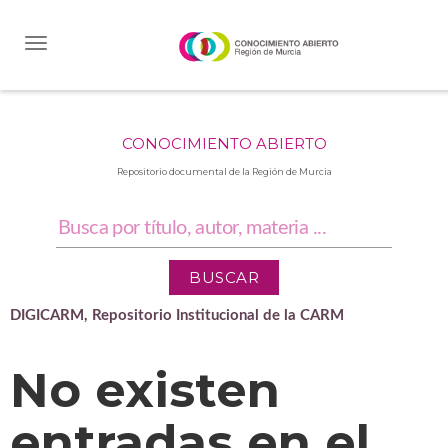
Skip
navigation
CONOCIMIENTO ABIERTO
Repositorio documental de la Región de Murcia
DIGICARM, Repositorio Institucional de la CARM
No existen
entradas en el