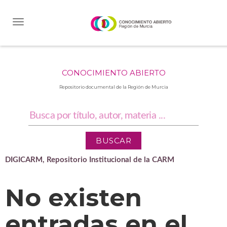
Skip
navigation
CONOCIMIENTO ABIERTO
Repositorio documental de la Región de Murcia
DIGICARM, Repositorio Institucional de la CARM
No existen
entradas en el