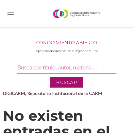
Skip
navigation
CONOCIMIENTO ABIERTO
Repositorio documental de la Región de Murcia
DIGICARM, Repositorio Institucional de la CARM
No existen
entradas en el