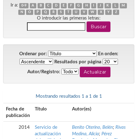
Ir a:
0-9
A
B
C
D
E
F
G
H
I
J
K
L
M
N
O
P
Q
R
S
T
U
V
W
X
Y
Z
O introducir las primeras letras:
Ordenar por:
En orden:
Resultados por página
Autor/Registro:
Mostrando resultados 1 a 1 de 1
Fecha de
Título
Autor(es)
publicación
2014
Servicio de
Benito Oterino, Belén
;
Rivas
actualización
Medina, Alicia
;
Pérez