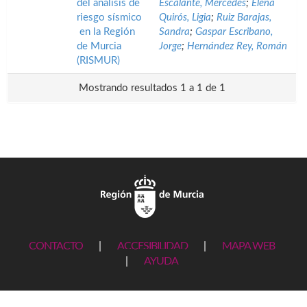
del análisis de
Escalante, Mercedes
;
Elena
riesgo sísmico
Quirós, Ligia
;
Ruiz Barajas,
en la Región
Sandra
;
Gaspar Escribano,
de Murcia
Jorge
;
Hernández Rey, Román
(RISMUR)
Mostrando resultados 1 a 1 de 1
CONTACTO
|
ACCESIBILIDAD
|
MAPA WEB
|
AYUDA