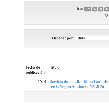
Ir a:
0-9
A
B
C
O 
Ordenar por:
Fecha de
Título
publicación
2014
Servicio de actualización del análisis
en la Región de Murcia (RISMUR)