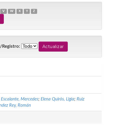
V
W
X
Y
Z
/Registro:
 Escalante, Mercedes
;
Elena Quirós, Ligia
;
Ruiz
ndez Rey, Román