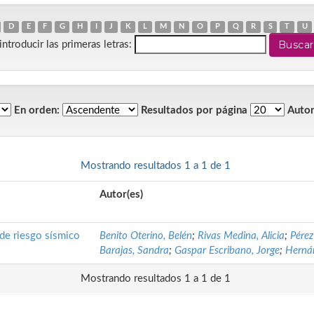
D
E
F
G
H
I
J
K
L
M
N
O
P
Q
R
S
T
U
introducir las primeras letras:
En orden:
Resultados por página
Autor
Mostrando resultados 1 a 1 de 1
Autor(es)
 de riesgo sísmico
Benito Oterino, Belén
;
Rivas Medina, Alicia
;
Pérez
Barajas, Sandra
;
Gaspar Escribano, Jorge
;
Herná
Mostrando resultados 1 a 1 de 1