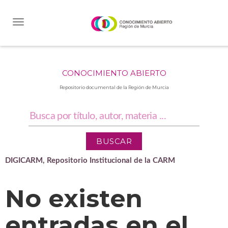
Skip
navigation
CONOCIMIENTO ABIERTO
Repositorio documental de la Región de Murcia
DIGICARM, Repositorio Institucional de la CARM
No existen
entradas en el