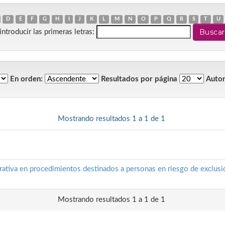
D
E
F
G
H
I
J
K
L
M
N
O
P
Q
R
S
T
U
introducir las primeras letras:
En orden:
Resultados por página
Autor
Mostrando resultados 1 a 1 de 1
trativa en procedimientos destinados a personas en riesgo de exclusi
Mostrando resultados 1 a 1 de 1