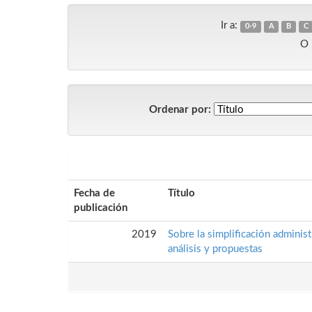
Ir a:
0-9
A
B
C
O 
Ordenar por:
Fecha de
Título
publicación
2019
Sobre la simplificación adminis
análisis y propuestas