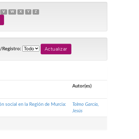
V
W
X
Y
Z
/Registro:
Autor(es)
ón social en la Región de Murcia:
Tolmo García,
Jesús