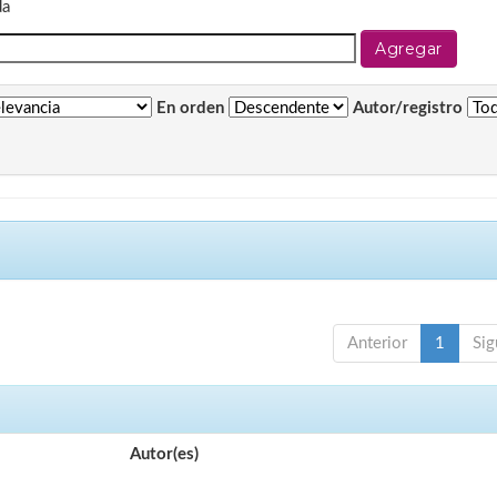
da
En orden
Autor/registro
Anterior
1
Sig
Autor(es)