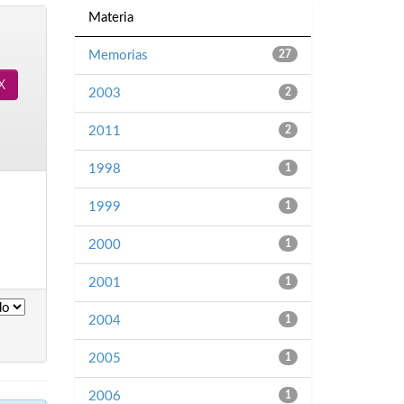
Materia
Memorias
27
2003
2
2011
2
1998
1
1999
1
2000
1
2001
1
2004
1
2005
1
2006
1