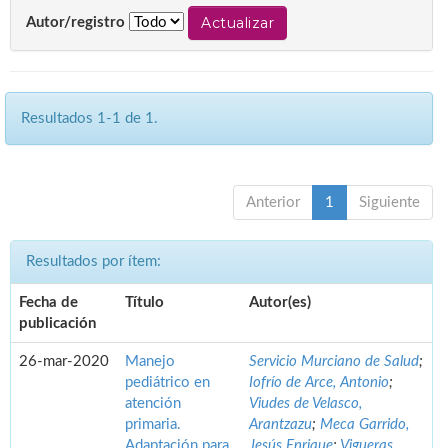
Autor/registro
Resultados 1-1 de 1.
Anterior
1
Siguiente
Resultados por ítem:
Fecha de
Título
Autor(es)
publicación
26-mar-2020
Manejo
Servicio Murciano de Salud
;
pediátrico en
Iofrío de Arce, Antonio
;
atención
Viudes de Velasco,
primaria.
Arantzazu
;
Meca Garrido,
Adaptación para
Jesús Enrique
;
Vigueras