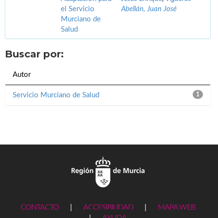
el Servicio
Abellán, Juan José
Murciano de
Salud
Buscar por:
Autor
Servicio Murciano de Salud
1
CONTACTO
|
ACCESIBILIDAD
|
MAPA WEB