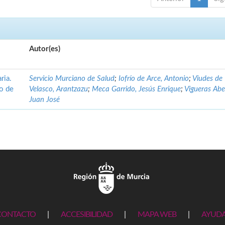
Autor(es)
ria.
Servicio Murciano de Salud
;
Iofrío de Arce, Antonio
;
Viudes de
no de
Velasco, Arantzazu
;
Meca Garrido, Jesús Enrique
;
Vigueras Abe
Juan José
CONTACTO
|
ACCESIBILIDAD
|
MAPA WEB
|
AYUD