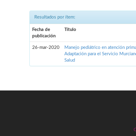
Resultados por ítem:
Fecha de
Título
publicación
26-mar-2020
Manejo pediátrico en atención prima
Adaptación para el Servicio Murcia
Salud