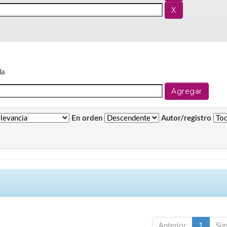
da
En orden
Autor/registro
Anterior
1
Sig