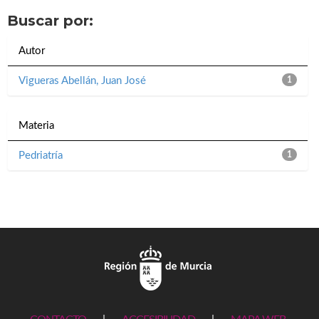
Buscar por:
Autor
Vigueras Abellán, Juan José
1
Materia
Pedriatría
1