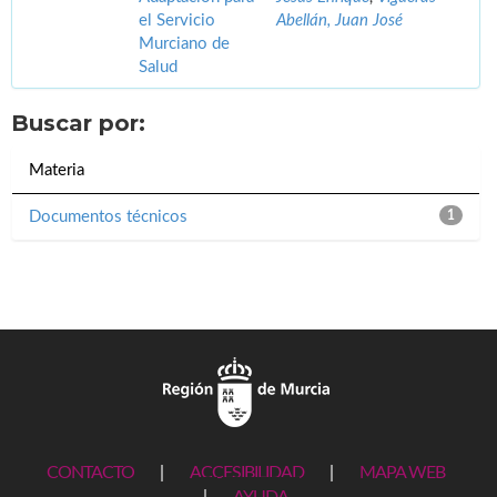
el Servicio
Abellán, Juan José
Murciano de
Salud
Buscar por:
Materia
Documentos técnicos
1
CONTACTO
|
ACCESIBILIDAD
|
MAPA WEB