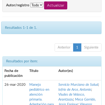
Autor/registro
Resultados 1-1 de 1.
Anterior
1
Siguiente
Resultados por ítem:
Fecha de
Título
Autor(es)
publicación
26-mar-2020
Manejo
Servicio Murciano de Salud
;
pediátrico en
Iofrío de Arce, Antonio
;
atención
Viudes de Velasco,
primaria.
Arantzazu
;
Meca Garrido,
Adaptación para
Jesús Enrique
;
Vigueras